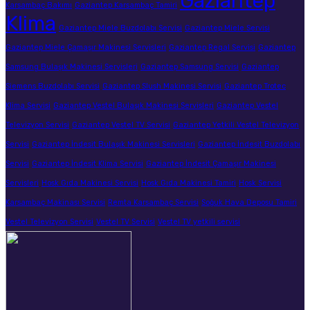
Gaziantep
Karsambaç Bakımı
Gaziantep Karsambaç Tamiri
Klima
Gaziantep Miele Buzdolabı Servisi
Gaziantep Miele Servisi
Gaziantep Miele Çamaşır Makinesi Servisleri
Gaziantep Regal Servisi
Gaziantep
Samsung Bulaşık Makinesi Servisleri
Gaziantep Samsung Servisi
Gaziantep
Siemens Buzdolabı Servisi
Gaziantep Slush Makinesi Servisi
Gaziantep Trotec
Klima Servisi
Gaziantep Vestel Bulaşık Makinesi Servisleri
Gaziantep Vestel
Televizyon Servisi
Gaziantep Vestel TV Servisi
Gaziantep Yetkili Vestel Televizyon
Servisi
Gaziantep İndesit Bulaşık Makinesi Servisleri
Gaziantep İndesit Buzdolabı
Servisi
Gaziantep İndesit Klima Servisi
Gaziantep İndesit Çamaşır Makinesi
Servisleri
Hosk Gıda Makinesi Servisi
Hosk Gıda Makinesi Tamiri
Hosk Servisi
Karsambaç Makinası Servisi
Remta Karsambaç Servisi
Soğuk Hava Deposu Tamiri
Vestel Televizyon Servisi
Vestel TV Servisi
Vestel TV yetkili servisi