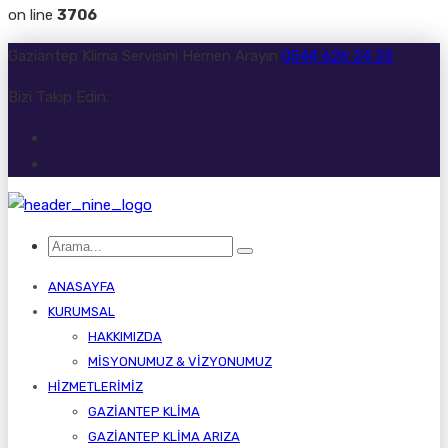
on line
3706
Gaziantep Klima Servisini Hemen Arayın
0544 626 24 23
Bizi Takip Edin:
ANASAYFA
KURUMSAL
HAKKIMIZDA
MISYONUMUZ & VIZYONUMUZ
HIZMETLERIMIZ
GAZIANTEP KLIMA
GAZIANTEP KLIMA ARIZA