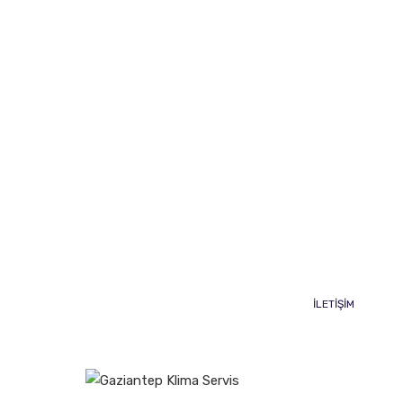
Aynı Gün Servis Farkıyla
Gaziantep Klima Servisi
Gaziantep Klima Servisi 7/24 tüm marka modelde
klimalarınıza profesyonel olarak hizmet sunmaktadır.
İLETİŞİM