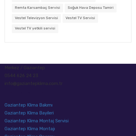
Remta Karsambaç Servisi
Soğuk Hava Deposu Tamiri
Vestel Televizyon Servisi
Vestel TV Servisi
Vestel TV yetkili servisi
Merkez / Gaziantep
0544 626 24 23
info@gaziantepklima.com.tr
Hizmetlerimiz
Gaziantep Klima Bakımı
Gaziantep Klima Bayileri
Gaziantep Klima Montaj Servisi
Gaziantep Klima Montajı