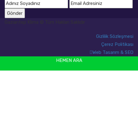
Gönder
Gaziantep Klima © Tüm Hakları Saklıdır
Gizlilik Sözleşmesi
Çerez Politikası
Web Tasarım & SEO
HEMEN ARA